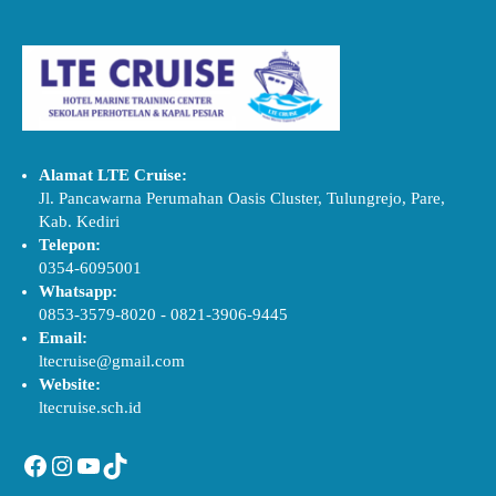
Alamat LTE Cruise:
Jl. Pancawarna Perumahan Oasis Cluster, Tulungrejo, Pare,
Kab. Kediri
Telepon:
0354-6095001
Whatsapp:
0853-3579-8020
-
0821-3906-9445
Email:
ltecruise@gmail.com
Website:
ltecruise.sch.id
Facebook
Instagram
YouTube
TikTok