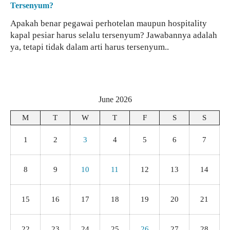
Tersenyum?
Apakah benar pegawai perhotelan maupun hospitality
kapal pesiar harus selalu tersenyum? Jawabannya adalah
ya, tetapi tidak dalam arti harus tersenyum..
June 2026
M
T
W
T
F
S
S
1
2
3
4
5
6
7
8
9
10
11
12
13
14
15
16
17
18
19
20
21
22
23
24
25
26
27
28