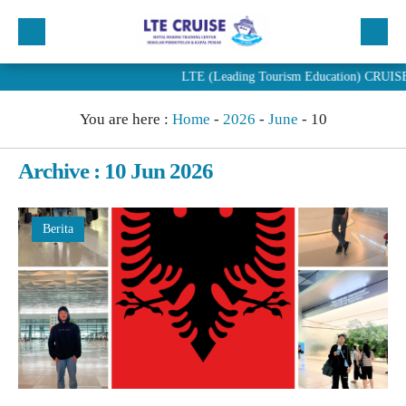
LTE (Leading Tourism Education) CRUISE mer
Beranda
You are here :
Home
-
2026
-
June
-
10
Profil
Program
Archive : 10 Jun 2026
Penjurusan
Berita
PENDAFTARAN
Artikel
Berita
Alumni LTE Cruise