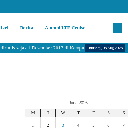
ikel
Berita
Alumni LTE Cruise
intis sejak 1 Desember 2013 di Kampung Inggris Pare Kediri.
Thursday, 06 Aug 2026
June 2026
M
T
W
T
F
S
S
1
2
3
4
5
6
7