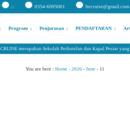
:
:
0354-6095001
ltecruise@gmail.com
Program
Penjurusan
PENDAFTARAN
Art
UISE merupakan Sekolah Perhotelan dan Kapal Pesiar yang dir
You are here :
Home
-
2026
-
June
-
11