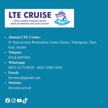
Alamat LTE Cruise:
Jl. Pancawarna Perumahan Oasis Cluster, Tulungrejo, Pare,
Kab. Kediri
Telepon:
0354-6095001
Whatsapp:
0853-3579-8020
-
0821-3906-9445
Email:
ltecruise@gmail.com
Website:
ltecruise.sch.id
Facebook
Instagram
YouTube
TikTok