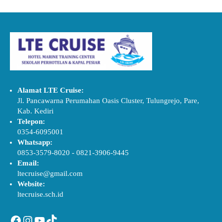
Alamat LTE Cruise:
Jl. Pancawarna Perumahan Oasis Cluster, Tulungrejo, Pare,
Kab. Kediri
Telepon:
0354-6095001
Whatsapp:
0853-3579-8020
-
0821-3906-9445
Email:
ltecruise@gmail.com
Website:
ltecruise.sch.id
Facebook
Instagram
YouTube
TikTok