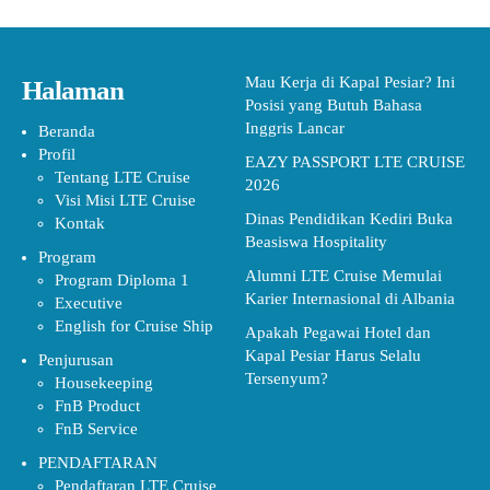
Mau Kerja di Kapal Pesiar? Ini
Halaman
Posisi yang Butuh Bahasa
Inggris Lancar
Beranda
Profil
EAZY PASSPORT LTE CRUISE
Tentang LTE Cruise
2026
Visi Misi LTE Cruise
Dinas Pendidikan Kediri Buka
Kontak
Beasiswa Hospitality
Program
Alumni LTE Cruise Memulai
Program Diploma 1
Karier Internasional di Albania
Executive
English for Cruise Ship
Apakah Pegawai Hotel dan
Kapal Pesiar Harus Selalu
Penjurusan
Tersenyum?
Housekeeping
FnB Product
FnB Service
PENDAFTARAN
Pendaftaran LTE Cruise