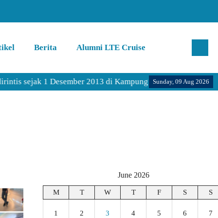
ikel
Berita
Alumni LTE Cruise
is sejak 1 Desember 2013 di Kampung Inggris Pare Kediri.
Sunday, 09 Aug 2026
June 2026
M
T
W
T
F
S
S
1
2
3
4
5
6
7