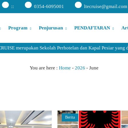
:
:
0354-6095001
ltecruise@gmail.com
Program
Penjurusan
PENDAFTARAN
Art
E merupakan Sekolah Perhotelan dan Kapal Pesiar yang dirint
You are here :
Home
-
2026
-
June
Berita