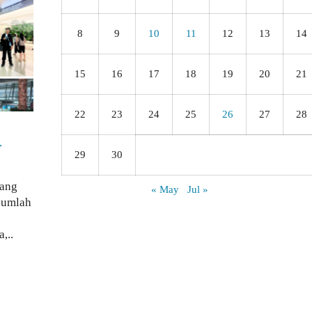
8
9
10
11
12
13
14
15
16
17
18
19
20
21
22
23
24
25
26
27
28
r
29
30
tang
« May
Jul »
ejumlah
,..