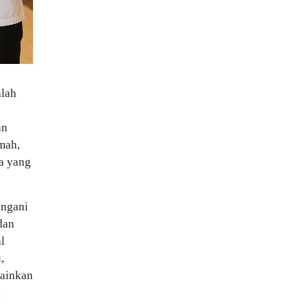
alah
an
mah,
ma yang
angani
dan
l
,
lainkan
.