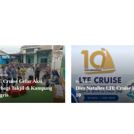
 admin
 Cruise Gelar Aksi
By : admin
bagi Takjil di Kampung
Dies Natalies LTE Cruise 
gris
10