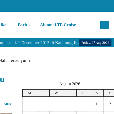
ikel
Berita
Alumni LTE Cruise
jak 1 Desember 2013 di Kampung Inggris Pare Kediri.
Friday, 07 Aug 2026
elalu Tersenyum?
lu
August 2026
M
T
W
T
F
S
S
1
2
Artikel