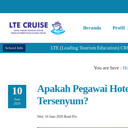
Beranda
Profil
LTE (Leading Tourism Education) CRUISE mer
School Info
You are here :
H
Apakah Pegawai Hotel
10
Tersenyum?
June
2026
Wed, 10 June 2026
Read 95x