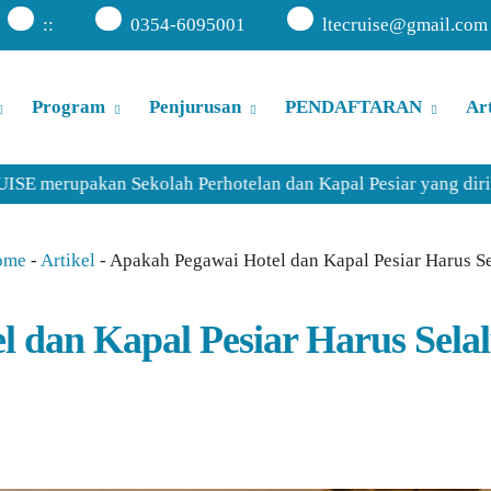
:
:
0354-6095001
ltecruise@gmail.com
Program
Penjurusan
PENDAFTARAN
Art
upakan Sekolah Perhotelan dan Kapal Pesiar yang dirintis se
ome
-
Artikel
-
Apakah Pegawai Hotel dan Kapal Pesiar Harus S
 dan Kapal Pesiar Harus Sela