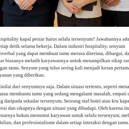
pitality kapal pesiar harus selalu tersenyum? Jawabannya ad
etiap detik selama bekerja. Dalam industri hospitality, senyum
verbal yang dapat membuat tamu merasa diterima, dihargai, d
iar biasanya melatih karyawannya untuk menampilkan sikap ra
engan tamu. Senyum yang tulus sering kali menjadi kesan perta
yanan yang diberikan.
inilai dari senyumnya saja. Dalam situasi tertentu, seperti men
 atau membantu tamu yang sedang mengalami masalah, empati 
 daripada sekadar tersenyum. Seorang staf hotel atau kru kapa
si dan sikapnya dengan situasi yang dihadapi. Oleh karena itu
sebenarnya bukan menuntut karyawan untuk selalu tersenyum, me
lian, dan profesionalisme dalam setiap interaksi dengan tamu