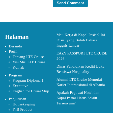
Mau Kerja di Kapal Pesiar? Ini
Halaman
Posisi yang Butuh Bahasa
Inggris Lancar
Beranda
Profil
EAZY PASSPORT LTE CRUISE
Tentang LTE Cruise
2026
Visi Misi LTE Cruise
Dinas Pendidikan Kediri Buka
Kontak
Beasiswa Hospitality
Program
Alumni LTE Cruise Memulai
Program Diploma 1
Karier Internasional di Albania
Executive
English for Cruise Ship
Apakah Pegawai Hotel dan
Kapal Pesiar Harus Selalu
Penjurusan
Tersenyum?
Housekeeping
FnB Product