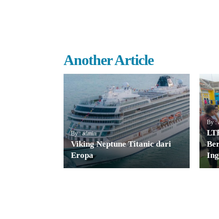
Another Article
By :
LTE
By : admin
Viking Neptune Titanic dari
Ber
Eropa
Ing