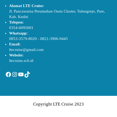
Alamat LTE Cruise:
Jl. Pancawarna Perumahan Oasis Cluster, Tulungrejo, Pare,
Kab. Kediri
Telepon:
0354-6095001
Whatsapp:
0853-3579-8020
-
0821-3906-9445
Email:
ltecruise@gmail.com
Website:
ltecruise.sch.id
Facebook
Instagram
YouTube
TikTok
Copyright LTE Cruise 2023