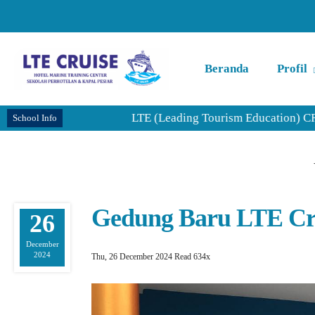
Beranda
Profil
LTE (Leading Tourism Education) CRUISE me
School Info
Gedung Baru LTE Cru
26
December
2024
Thu, 26 December 2024
Read 634x