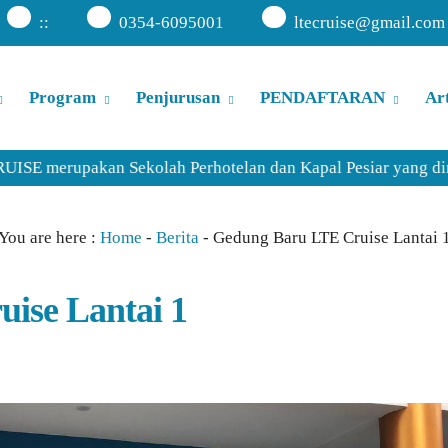
:
:
0354-6095001
ltecruise@gmail.com
Program
Penjurusan
PENDAFTARAN
Art
rupakan Sekolah Perhotelan dan Kapal Pesiar yang dirintis se
You are here :
Home
-
Berita
-
Gedung Baru LTE Cruise Lantai 
ise Lantai 1