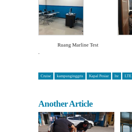
Ruang Marline Test
.
Cruise
kampunginggris
Kapal Pesiar
lte
LTE 
Another Article