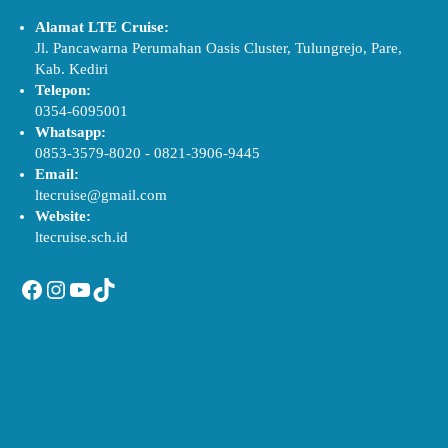
Alamat LTE Cruise:
Jl. Pancawarna Perumahan Oasis Cluster, Tulungrejo, Pare,
Kab. Kediri
Telepon:
0354-6095001
Whatsapp:
0853-3579-8020
-
0821-3906-9445
Email:
ltecruise@gmail.com
Website:
ltecruise.sch.id
Facebook
Instagram
YouTube
TikTok