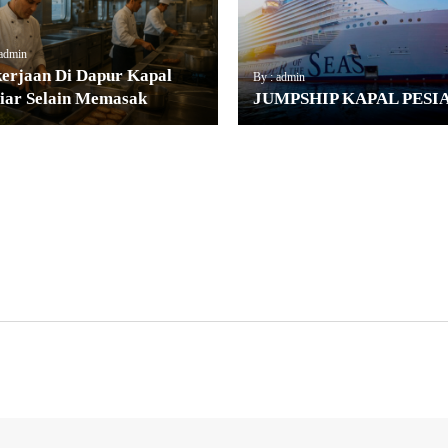
 admin
erjaan Di Dapur Kapal
By : admin
iar Selain Memasak
JUMPSHIP KAPAL PESI