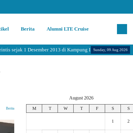
ikel
Berita
Alumni LTE Cruise
jak 1 Desember 2013 di Kampung Inggris Pare Kediri.
Sunday, 09 Aug 2026
1
August 2026
M
T
W
T
F
S
S
Berita
1
2