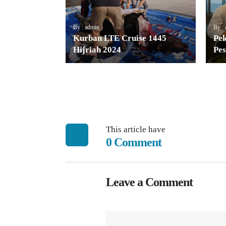
By : admin
By :
Kurban LTE Cruise 1445
Pek
Hijriah 2024
Pes
This article have
0 Comment
Leave a Comment