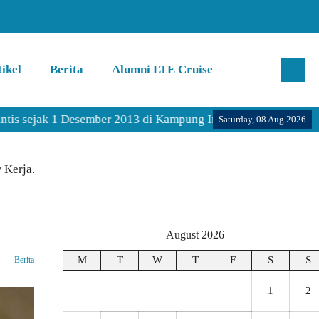
ikel
Berita
Alumni LTE Cruise
1 Desember 2013 di Kampung Inggris Pare Kediri.
Saturday, 08 Aug 2026
 Kerja.
August 2026
M
T
W
T
F
S
S
Berita
1
2