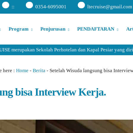
:
:
0354-6095001
ltecruise@gmail.com
Program
Penjurusan
PENDAFTARAN
Art
an Sekolah Perhotelan dan Kapal Pesiar yang dirintis sejak 
e here :
Home
-
Berita
-
Setelah Wisuda langsung bisa Interview
ng bisa Interview Kerja.