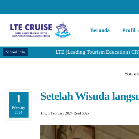
Beranda
Profil
LTE (Leading Tourism Education) CRUISE merupak
School Info
You ar
Setelah Wisuda langsu
1
February
2024
Thu, 1 February 2024
Read 502x