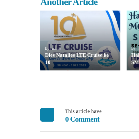
Another Article
By : admin
By :
Dies Natalies LTE Cruise ke
Ha
10
SM
This article have
0 Comment