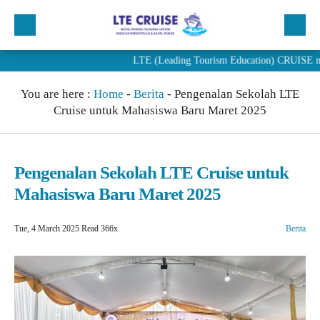
LTE (Leading Tourism Education) CRUISE merupak
Beranda
You are here :
Home
-
Berita
-
Pengenalan Sekolah LTE
Profil
Cruise untuk Mahasiswa Baru Maret 2025
Program
Penjurusan
Pengenalan Sekolah LTE Cruise untuk
PENDAFTARAN
Mahasiswa Baru Maret 2025
Artikel
Tue, 4 March 2025
Read 366x
Berita
Berita
Alumni LTE Cruise