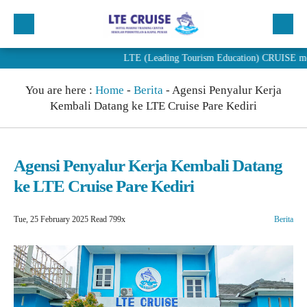
LTE (Leading Tourism Education) CRUISE merupak
Beranda
You are here :
Home
-
Berita
-
Agensi Penyalur Kerja
Profil
Kembali Datang ke LTE Cruise Pare Kediri
Program
Penjurusan
Agensi Penyalur Kerja Kembali Datang
PENDAFTARAN
ke LTE Cruise Pare Kediri
Artikel
Tue, 25 February 2025
Read 799x
Berita
Berita
Alumni LTE Cruise