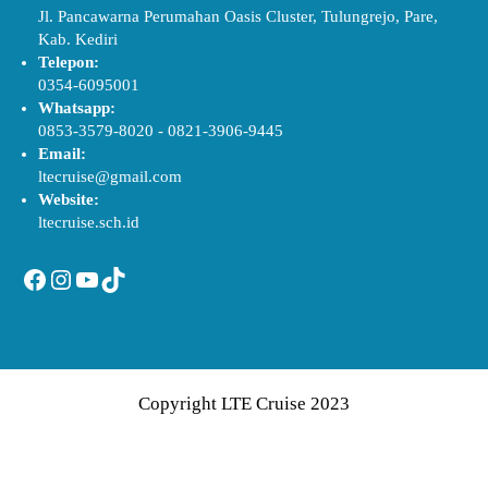
Jl. Pancawarna Perumahan Oasis Cluster, Tulungrejo, Pare,
Kab. Kediri
Telepon:
0354-6095001
Whatsapp:
0853-3579-8020
-
0821-3906-9445
Email:
ltecruise@gmail.com
Website:
ltecruise.sch.id
Facebook
Instagram
YouTube
TikTok
Copyright LTE Cruise 2023