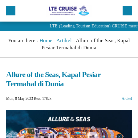
LTE (Leading Tourism Education) CRUISE merupakan Sekola
Beranda
You are here :
Home
-
Artikel
-
Allure of the Seas, Kapal
Profil
Pesiar Termahal di Dunia
Program
Penjurusan
Allure of the Seas, Kapal Pesiar
PENDAFTARAN
Termahal di Dunia
Artikel
Mon, 8 May 2023
Read 1782x
Artikel
Berita
Alumni LTE Cruise