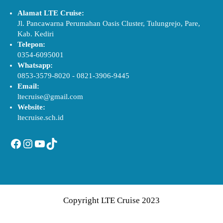
Alamat LTE Cruise:
Jl. Pancawarna Perumahan Oasis Cluster, Tulungrejo, Pare,
Kab. Kediri
Telepon:
0354-6095001
Whatsapp:
0853-3579-8020
-
0821-3906-9445
Email:
ltecruise@gmail.com
Website:
ltecruise.sch.id
Facebook
Instagram
YouTube
TikTok
Copyright LTE Cruise 2023