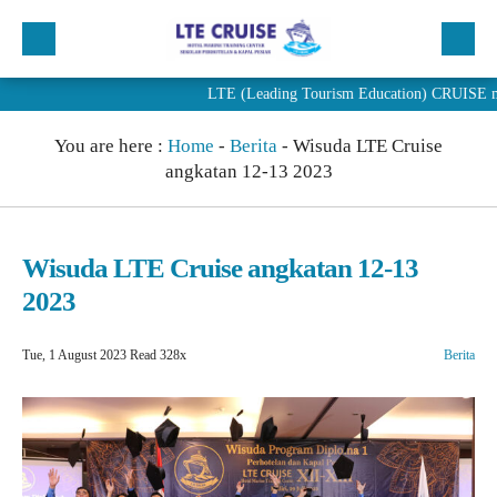
LTE (Leading Tourism Education) CRUISE merupak
Beranda
You are here :
Home
-
Berita
-
Wisuda LTE Cruise
Profil
angkatan 12-13 2023
Program
Penjurusan
Wisuda LTE Cruise angkatan 12-13
PENDAFTARAN
2023
Artikel
Tue, 1 August 2023
Read 328x
Berita
Berita
Alumni LTE Cruise