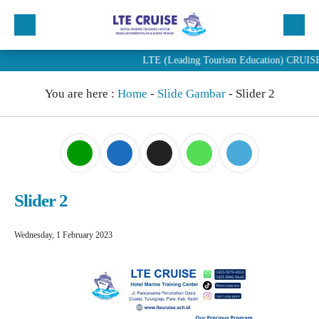
LTE (Leading Tourism Education) CRUISE mer
Beranda
You are here :
Home
-
Slide Gambar
-
Slider 2
Profil
Program
Penjurusan
PENDAFTARAN
Slider 2
Artikel
Wednesday, 1 February 2023
Berita
Alumni LTE Cruise