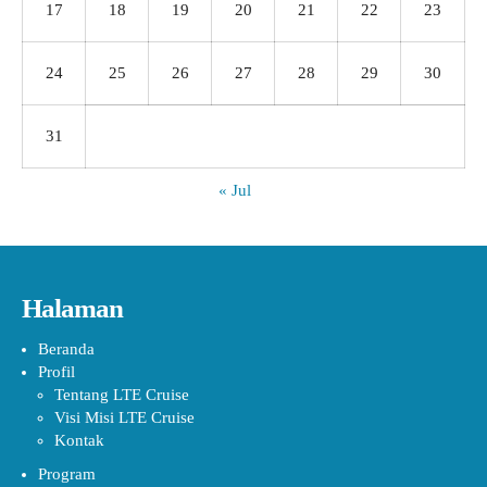
17
18
19
20
21
22
23
24
25
26
27
28
29
30
31
« Jul
Halaman
Beranda
Profil
Tentang LTE Cruise
Visi Misi LTE Cruise
Kontak
Program