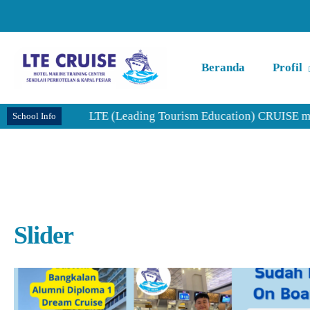
Beranda
Profil
LTE (Leading Tourism Education) CRUISE merupakan Sek
School Info
Slider