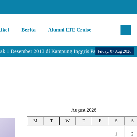
ikel
Berita
Alumni LTE Cruise
mber 2013 di Kampung Inggris Pare Kediri.
Friday, 07 Aug 2026
August 2026
M
T
W
T
F
S
S
1
2