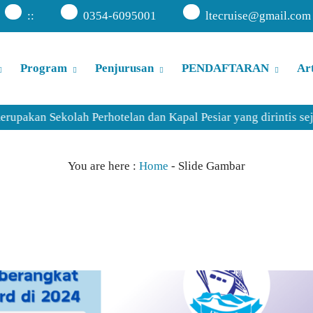
:
:
0354-6095001
ltecruise@gmail.com
Program
Penjurusan
PENDAFTARAN
Art
olah Perhotelan dan Kapal Pesiar yang dirintis sejak 1 Dese
You are here :
Home
-
Slide Gambar