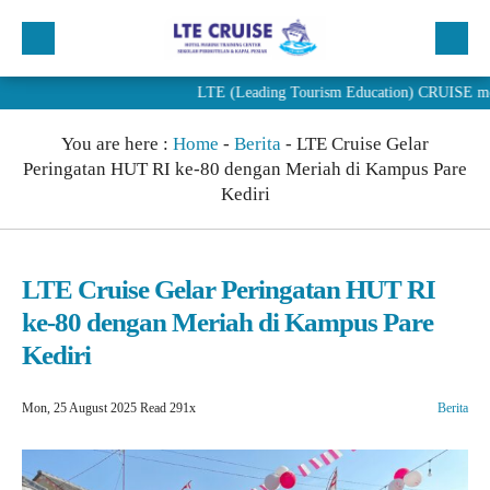
LTE (Leading Tourism Education) CRUISE merupakan
Beranda
You are here :
Home
-
Berita
-
LTE Cruise Gelar
Profil
Peringatan HUT RI ke-80 dengan Meriah di Kampus Pare
Program
Kediri
Penjurusan
PENDAFTARAN
LTE Cruise Gelar Peringatan HUT RI
ke-80 dengan Meriah di Kampus Pare
Artikel
Kediri
Berita
Mon, 25 August 2025
Read 291x
Berita
Alumni LTE Cruise