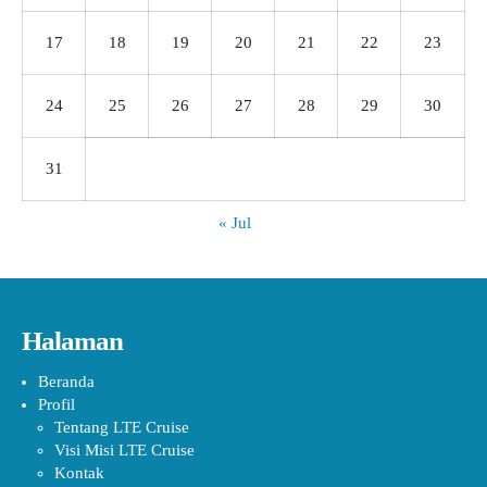
17
18
19
20
21
22
23
24
25
26
27
28
29
30
31
« Jul
Halaman
Beranda
Profil
Tentang LTE Cruise
Visi Misi LTE Cruise
Kontak