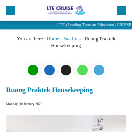
LTE (Leading Tourism Education) CRUISE merup
Beranda
You are here :
Home
-
Fasilitas
-
Ruang Praktek
Profil
Housekeeping
Program
Penjurusan
PENDAFTARAN
Artikel
Ruang Praktek Housekeeping
Berita
Monday, 30 January 2023
Alumni LTE Cruise